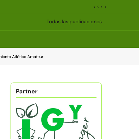
< < < <
Todas las publicaciones
amiento Atlético Amateur
Partner