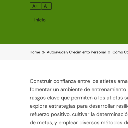
A+
A–
Inicio
Skip
Home
Autoayuda y Crecimiento Personal
Cómo Cons
to
content
Construir confianza entre los atletas ama
fomentar un ambiente de entrenamiento po
rasgos clave que permiten a los atletas s
explora estrategias para desarrollar resil
refuerzo positivo, cultivar la determinac
de metas, y emplear diversos métodos de