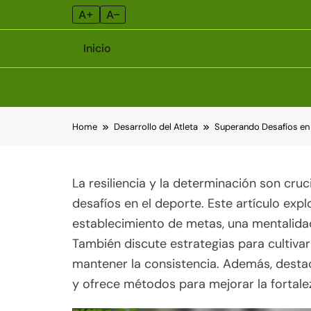
A+
A–
Inicio
Skip
Home
Desarrollo del Atleta
Superando Desafíos en 
to
content
La resiliencia y la determinación son cru
desafíos en el deporte. Este artículo expl
establecimiento de metas, una mentalidad 
También discute estrategias para cultiva
mantener la consistencia. Además, destac
y ofrece métodos para mejorar la fortale