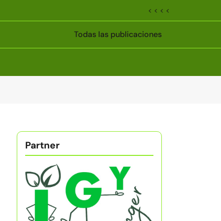
< < < <
Todas las publicaciones
Partner