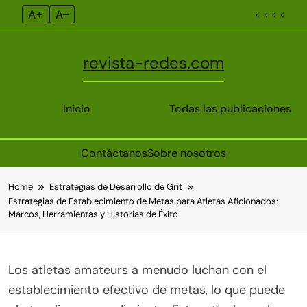
A+
A–
< < < <
revista-redes.com
Inicio
Todas las publicaciones
Contáctanos
Sobre nosotros
Skip
Home
Estrategias de Desarrollo de Grit
to
Estrategias de Establecimiento de Metas para Atletas Aficionados:
content
Marcos, Herramientas y Historias de Éxito
Los atletas amateurs a menudo luchan con el
establecimiento efectivo de metas, lo que puede