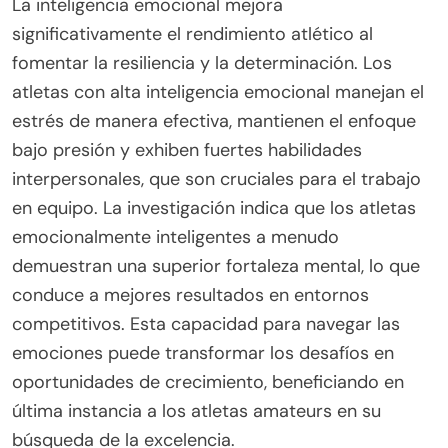
la regulación emocional y la motivación intrínseca.
La adaptabilidad permite a los atletas ajustar sus
estrategias en respuesta a los desafíos,
fomentando la determinación. La regulación
emocional permite una mejor gestión del estrés y
la ansiedad, mejorando la fortaleza mental. La
motivación intrínseca impulsa el esfuerzo
sostenido y el compromiso, incluso frente a
contratiempos. Estos atributos, en conjunto,
contribuyen a una mentalidad robusta esencial
para superar obstáculos en los deportes.
¿Cómo impacta la inteligencia emocional en
el rendimiento atlético?
La inteligencia emocional mejora
significativamente el rendimiento atlético al