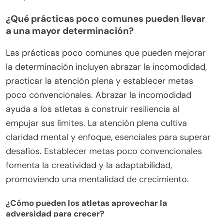
fomentar la resiliencia y la determinación. Los
atletas con alta inteligencia emocional manejan el
estrés de manera efectiva, mantienen el enfoque
bajo presión y exhiben fuertes habilidades
interpersonales, que son cruciales para el trabajo
en equipo. La investigación indica que los atletas
emocionalmente inteligentes a menudo
demuestran una superior fortaleza mental, lo que
conduce a mejores resultados en entornos
competitivos. Esta capacidad para navegar las
emociones puede transformar los desafíos en
oportunidades de crecimiento, beneficiando en
última instancia a los atletas amateurs en su
búsqueda de la excelencia.
¿Qué prácticas poco comunes pueden llevar