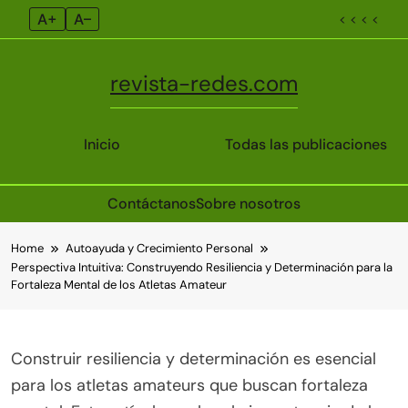
A+
A–
< < < <
revista-redes.com
Inicio
Todas las publicaciones
Contáctanos
Sobre nosotros
Skip
Home
Autoayuda y Crecimiento Personal
to
Perspectiva Intuitiva: Construyendo Resiliencia y Determinación para la
content
Fortaleza Mental de los Atletas Amateur
Construir resiliencia y determinación es esencial
para los atletas amateurs que buscan fortaleza