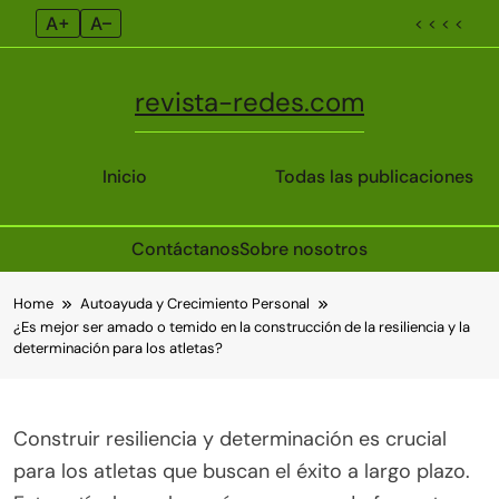
A+
A–
< < < <
revista-redes.com
Inicio
Todas las publicaciones
Contáctanos
Sobre nosotros
Skip
Home
Autoayuda y Crecimiento Personal
to
¿Es mejor ser amado o temido en la construcción de la resiliencia y la
content
determinación para los atletas?
Construir resiliencia y determinación es crucial
para los atletas que buscan el éxito a largo plazo.