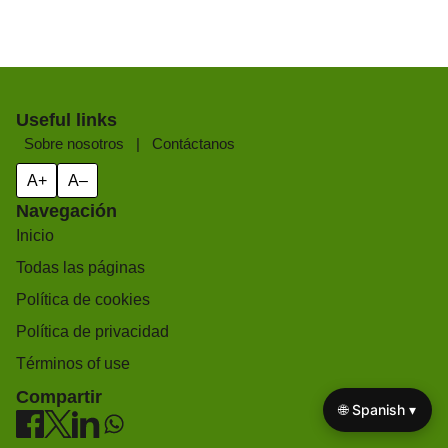
Useful links
Sobre nosotros
|
Contáctanos
A+
A–
Navegación
Inicio
Todas las páginas
Política de cookies
Política de privacidad
Términos of use
Compartir
🌐 Spanish ▾