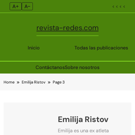
A+
A–
< < < <
revista-redes.com
Inicio
Todas las publicaciones
Contáctanos
Sobre nosotros
Skip
Home
Emilija Ristov
Page 3
to
content
Emilija Ristov
Emilija es una ex atleta